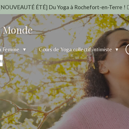
 [NOUVEAUTÉ ÉTÉ] Du Yoga à Rochefort-en-Terre ! 🧘‍
u Monde
la Femme
Cours de Yoga collectif intimiste
au