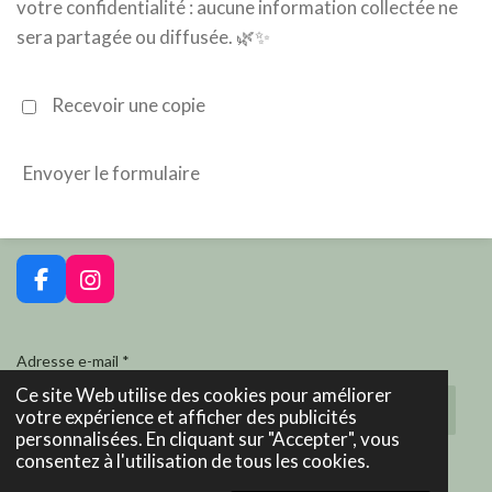
votre confidentialité : aucune information collectée ne
sera partagée ou diffusée. 🌿✨
Recevoir une copie
Envoyer le formulaire
F
I
a
n
c
s
e
t
Adresse e-mail *
b
a
Ce site Web utilise des cookies pour améliorer
o
g
votre expérience et afficher des publicités
o
r
personnalisées. En cliquant sur "Accepter", vous
k
a
consentez à l'utilisation de tous les cookies.
m
Rejoignez notre Newsletter !