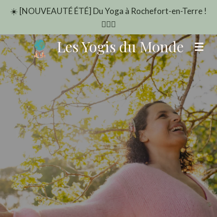
☀️ [NOUVEAUTÉ ÉTÉ] Du Yoga à Rochefort-en-Terre !
Passer
🧘‍♂️✨
au
contenu
Les Yogis du Monde
principal